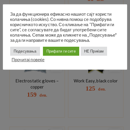
За да функционира ефикасно нашиот сајт користи
колачиња (cookies). Со нивна помош се подобрува
корисничкото искуство. Со кликање на “Прифати ги
сите”, се согласувате да бидат употребени сите
колачиња. Сепак може да кликнете на „Подесување"
за да ги направите вашите подесувања.
Подесувања
Прифати ги сите
НЕ Приќам
Прочитај повеќе
Electrostatic gloves –
Work Easy, black color
copper
125
den.
159
den.