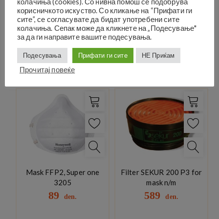
колачиња (cookies). Со нивна помош се подобрува
корисничкото искуство. Со кликање на “Прифати ги
сите”, се согласувате да бидат употребени сите
колачиња. Сепак може да кликнете на „Подесување"
за да ги направите вашите подесувања.
Подесувања
Прифати ги сите
НЕ Приќам
Related products
Прочитај повеќе
Mask FFP2, Super one
Filter SEKUR 200 Р3 for
3205
mask n/m
89
589
den.
den.