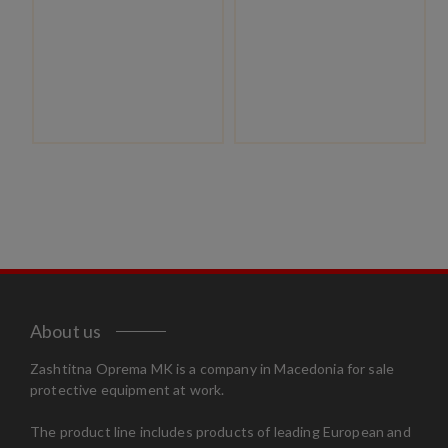
About us
Zashtitna Oprema MK is a company in Macedonia for sale
protective equipment at work.
The product line includes products of leading European and