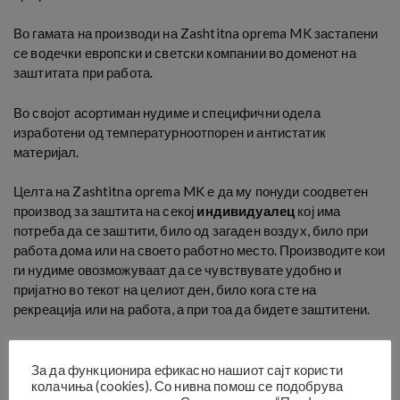
Во гамата на производи на Zashtitna оprema MK застапени
се водечки европски и светски компании во доменот на
заштитата при работа.
Во својот асортиман нудиме и специфични одела
изработени од температурноотпорен и антистатик
материјал.
Целта на Zashtitna oprema MK е да му понуди соодветен
производ за заштита на секој
индивидуалец
кој има
потреба да се заштити, било од загаден воздух, било при
работа дома или на своето работно место. Производите кои
ги нудиме овозможуваат да се чувствувате удобно и
пријатно во текот на целиот ден, било кога сте на
рекреација или на работа, а при тоа да бидете заштитени.
Zashtitna оprema MK е оддел наменет за
малопродажба
, за лица кои имаат потреба индивидуално
За да функционира ефикасно нашиот сајт користи
колачиња (cookies). Со нивна помош се подобрува
да се снабдат со производи за лична заштита. За потреба