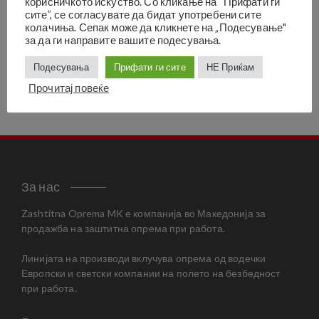
корисничкото искуство. Со кликање на “Прифати ги
од поширок асортиман или поголема количина на
сите”, се согласувате да бидат употребени сите
производи т.е. за големопродажба, обратете се во
колачиња. Сепак може да кликнете на „Подесување"
ДВОРНИК
www.dvornik.com.mk
, во чија соопственост е
за да ги направите вашите подесувања.
Zashtitna оprema MK.
Подесувања
Прифати ги сите
НЕ Приќам
Прочитај повеќе
За нас
Zashtitna Oprema MK е компанија во Македонија за
продажба на заштитна опрема при работа.
Линијата на производи вклучува опрема од водечки
Европски и светски компании на полето на безбедност
при работа.