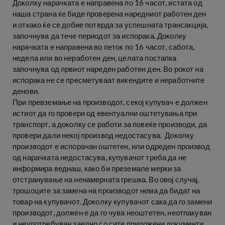
Доколку нарачката е направена по 16 часот, истата од
наша страна ќе биде проверена наредниот работен ден
и откако ќе се добие потврда за успешната трансакција,
започнува да тече периодот за испорака. Доколку
нарачката е направена во петок по 16 часот, сабота,
недела или во неработен ден, целата постапка
започнува од првиот нареден работен ден. Во рокот на
испорака не се пресметуваат викендите и неработните
денови.
При превземање на производот, секој купувач е должен
истиот да го провери од евентуални оштетувања при
транспорт, а доколку се работи за повеќе производи, да
провери дали некој производ недостасува. Доколку
производот е испорачан оштетен, или одреден производ
од нарачката недостасува, купувачот треба да не
информира веднаш, како би преземале мерки за
отстранување на ненамерната грешка. Во овој случај,
трошоците за замена на производот нема да бидат на
товар на купувачот. Доколку купувачот сака да го замени
производот, должен е да го чува неоштетен, неотпакуван
и неупотребуван заедно со сите приложени документи.