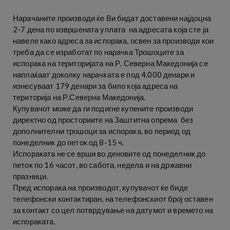
Нарачаните производи ќе Ви бидат доставени најдоцна
2-7 дена по извршената уплата на адресата која сте ја
навеле како адреса за испорака, освен за производи кои
треба да се изработат по нарачка Трошоците за
испорака на територијата на Р. Северна Македонија се
наплаќаат доколку нарачката е под 4.000 денари и
изнесуваат 179 денари за било која адреса на
територија на Р.Северна Македонија.
Купувачот може да ги подигне купените производи
директно од просториите на Заштитна опрема без
дополнителни трошоци за испорака, во период од
понеделник до петок од 8-15 ч.
Испораката не се врши во деновите од понеделник до
петок по 16 часот, во сабота, недела и на државни
празници.
Пред испорака на производот, купувачот ќе биде
телефонски контактиран, на телефонскиот број оставен
за контакт со цел потврдување на датумот и времето на
испораката.