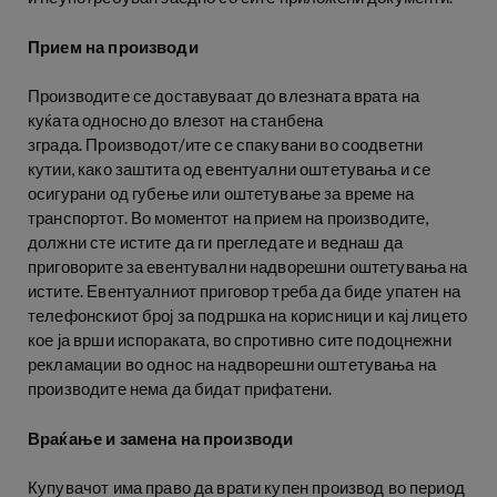
Прием на производи
Производите се доставуваат до влезната врата на
куќата односно до влезот на станбена
зграда. Производот/ите се спакувани во соодветни
кутии, како заштита од евентуални оштетувања и се
осигурани од губење или оштетување за време на
транспортот. Во моментот на прием на производите,
должни сте истите да ги прегледате и веднаш да
приговорите за евентувални надворешни оштетувања на
истите. Евентуалниот приговор треба да биде упатен на
телефонскиот број за подршка на корисници и кај лицето
кое ја врши испораката, во спротивно сите подоцнежни
рекламации во однос на надворешни оштетувања на
производите нема да бидат прифатени.
Враќање и замена на производи
Купувачот има право да врати купен производ во период