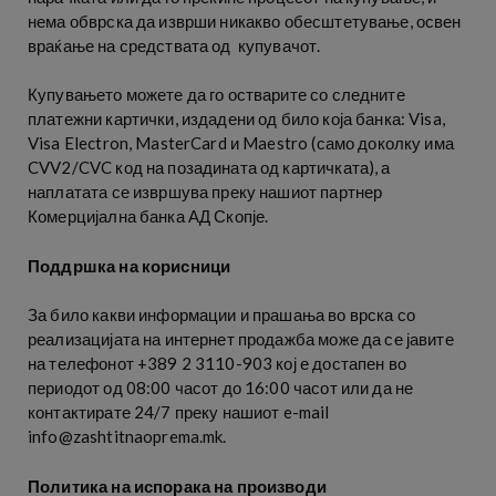
нема обврска да изврши никакво обесштетување, освен
враќање на средствата од купувачот.
Купувањето можете да го остварите со следните
платежни картички, издадени од било која банка: Visa,
Visa Electron, MasterCard и Maestro (само доколку има
CVV2/CVC код на позадината од картичката), а
наплатата се извршува преку нашиот партнер
Комерцијална банка АД Скопје.
Поддршка на корисници
За било какви информации и прашања во врска со
реализацијата на интернет продажба може да се јавите
на телефонот +389 2 3110-903 кој е достапен во
периодот од 08:00 часот до 16:00 часот или да не
контактирате 24/7 преку нашиот e-mail
info@zashtitnaoprema.mk.
Политика на испорака на производи