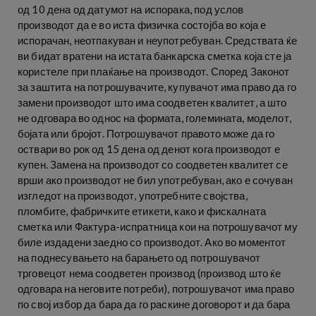
од 10 дена од датумот на испорака, под услов
производот да е во иста физичка состојба во која е
испорачан, неотпакуван и неупотребуван. Средствата ќе
ви бидат вратени на истата банкарска сметка која сте ја
користеле при плаќање на производот. Според Законот
за заштита на потрошувачите, купувачот има право да го
замени производот што има соодветен квалитет, а што
не одговара во однос на формата, големината, моделот,
бојата или бројот. Потрошувачот правото може да го
оствари во рок од 15 дена од денот кога производот е
купен. Замена на производот со соодветен квалитет се
врши ако производот не бил употребуван, ако е сочуван
изгледот на производот, употребните својства,
пломбите, фабричките етикети, како и фискалната
сметка или Фактура-испратница кои на потрошувачот му
биле издадени заедно со производот. Ако во моментот
на поднесувањето на барањето од потрошувачот
трговецот нема соодветен производ (производ што ќе
одговара на неговите потреби), потрошувачот има право
по свој избор да бара да го раскине договорот и да бара