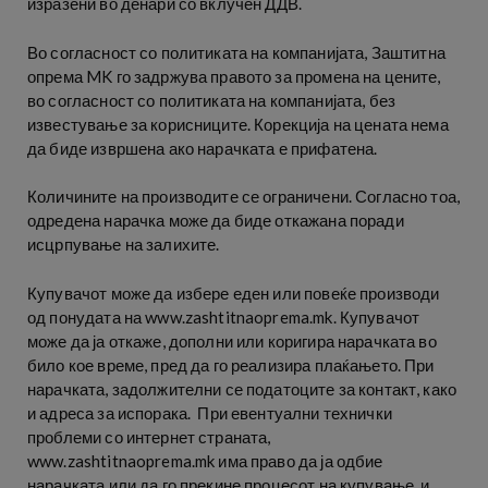
изразени во денари со вклучен ДДВ.
Во согласност со политиката на компанијата,
Заштитна
опрема MK го задржува правото за промена на цените,
во согласност со политиката на компанијата, без
известување за корисниците. Корекција на цената нема
да биде извршена ако нарачката е прифатена.
Количините на производите се ограничени. Согласно тоа,
одредена нарачка може да биде откажана поради
исцрпување на залихите.
Купувачот може да избере еден или повеќе производи
од понудата на www.zashtitnaoprema.mk. Купувачот
може да ја откаже, дополни или коригира нарачката во
било кое време, пред да го реализира плаќањето. При
нарачката, задолжителни се податоците за контакт, како
и адреса за испорака. При евентуални технички
проблеми со интернет страната,
www.zashtitnaoprema.mk има право да ја одбие
нарачката или да го прекине процесот на купување, и