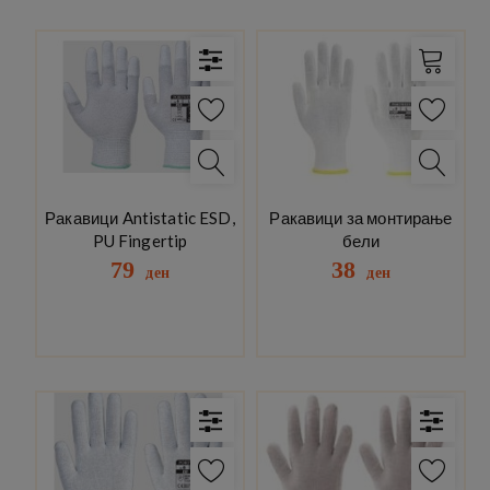
Ракавици Antistatic ESD,
Ракавици за монтирање
PU Fingertip
бели
79
38
ден
ден