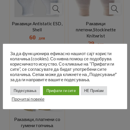
Ракавици Antistatic ESD,
Ракавици
Shell
плетени,Stockinette
Knitwrist
60
ден
29
ден
За да функционира ефикасно нашиот сајт користи
колачиња (cookies). Со нивна помош се подобрува
корисничкото искуство. Со кликање на “Прифати ги
сите”, се согласувате да бидат употребени сите
колачиња. Сепак може да кликнете на „Подесување"
за да ги направите вашите подесувања.
Подесувања
Прифати ги сите
НЕ Приќам
Прочитај повеќе
Ракавици, платнени со
гумени топчиња