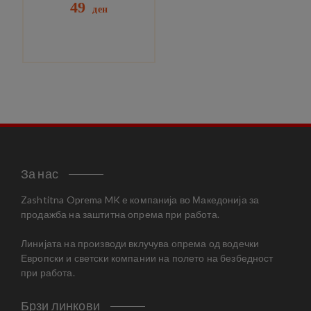
49
ден
За нас
Zashtitna Oprema MK е компанија во Македонија за
продажба на заштитна опрема при работа.
Линијата на производи вклучува опрема од водечки
Европски и светски компании на полето на безбедност
при работа.
Брзи линкови