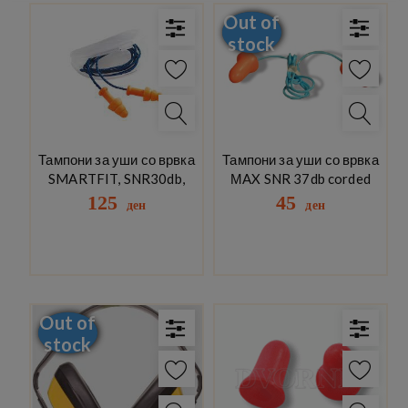
Out of
stock
Тампони за уши со врвка
Тампони за уши со врвка
SMARTFIT, SNR30db,
МAX SNR 37db corded
125
45
ден
ден
Out of
stock