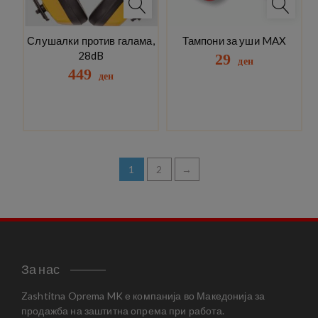
Слушалки против галама,
Тампони за уши MAX
28dB
29
ден
449
ден
1
2
→
За нас
Zashtitna Oprema MK е компанија во Македонија за
продажба на заштитна опрема при работа.