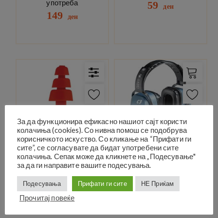
употреба
59
ден
149
ден
За да функционира ефикасно нашиот сајт користи
колачиња (cookies). Со нивна помош се подобрува
корисничкото искуство. Со кликање на “Прифати ги
Тампони за уши Reusable
Слушалки Clarity C1,
сите”, се согласувате да бидат употребени сите
TPE
SNR25
колачиња. Сепак може да кликнете на „Подесување"
49
1,890
за да ги направите вашите подесувања.
ден
ден
Подесувања
Прифати ги сите
НЕ Приќам
Прочитај повеќе