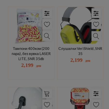
Тампони 400ком (200
Слушалки VeriShield, SNR
пара), без врвка LASER
35
LITE, SNR 35db
2,199
ден
2,199
ден