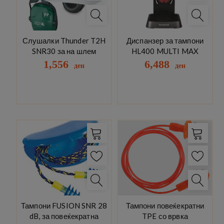
Слушалки Thunder T2H
Диспанзер за тампони
SNR30 за на шлем
HL400 MULTI MAX
1,556
6,488
ден
ден
Тампони FUSION SNR 28
Тампони повеќекратни
dB, за повеќекратна
TPE со врвка