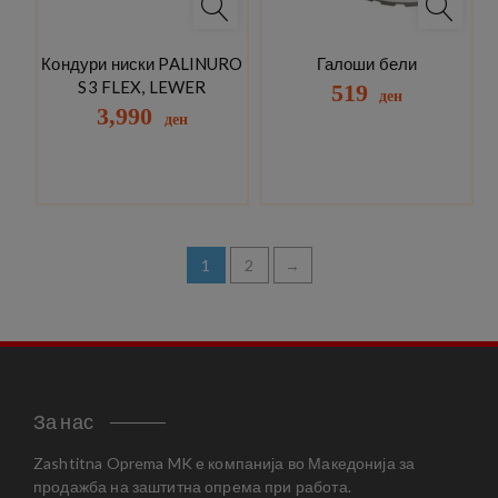
Кондури ниски PALINURO
Галоши бели
S3 FLEX, LEWER
519
ден
3,990
ден
1
2
→
За нас
Zashtitna Oprema MK е компанија во Македонија за
продажба на заштитна опрема при работа.