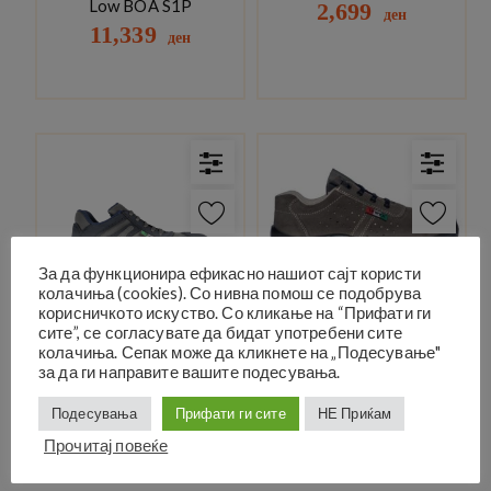
Low BOA S1P
2,699
ден
11,339
ден
За да функционира ефикасно нашиот сајт користи
колачиња (cookies). Со нивна помош се подобрува
корисничкото искуство. Со кликање на “Прифати ги
Кондури ниски S3 Тренди
Кондури ниски
сите”, се согласувате да бидат употребени сите
Scamosciate S1Р, LEWER
5,190
колачиња. Сепак може да кликнете на „Подесување"
ден
Italy
за да ги направите вашите подесувања.
2,349
ден
Подесувања
Прифати ги сите
НЕ Приќам
Прочитај повеќе