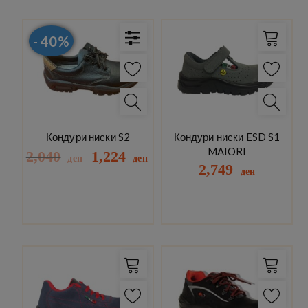
- 40%
Кондури ниски S2
Кондури ниски ESD S1
MAIORI
2,040
1,224
ден
ден
2,749
ден