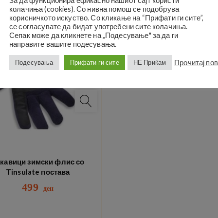
За да функционира ефикасно нашиот сајт користи
колачиња (cookies). Со нивна помош се подобрува
корисничкото искуство. Со кликање на “Прифати ги сите”,
се согласувате да бидат употребени сите колачиња.
Сепак може да кликнете на „Подесување" за да ги
направите вашите подесувања.
Прочитај по
Подесувања
Прифати ги сите
НЕ Приќам
кавици зимски флис со
Tinsulate постава
499
ден