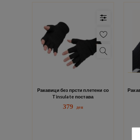
Ракавици без прсти плетени со
Рака
Tinsulate постава
379
ден