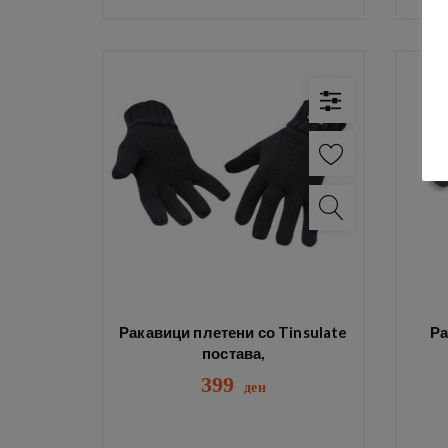
Ракавици плетени со Tinsulate
Ра
постава,
399
ден