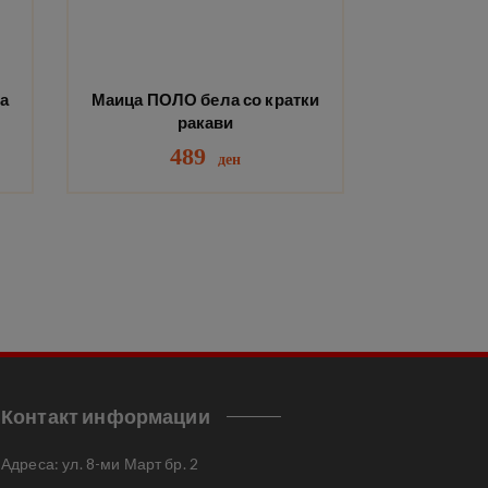
а
Маица ПОЛО бела со кратки
ракави
489
ден
Контакт информации
Адреса: ул. 8-ми Март бр. 2