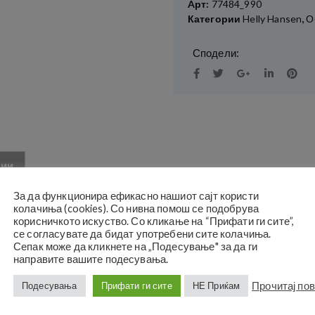
Aрт:
77484_990
Категории
Helly Hansen
,
О
Сподели:
ции
За да функционира ефикасно нашиот сајт користи
колачиња (cookies). Со нивна помош се подобрува
корисничкото искуство. Со кликање на “Прифати ги сите”,
се согласувате да бидат употребени сите колачиња.
Сепак може да кликнете на „Подесување" за да ги
направите вашите подесувања.
 еластан – 265 г/м2
к – 310 г/м2
Прочитај по
Подесувања
Прифати ги сите
НЕ Приќам