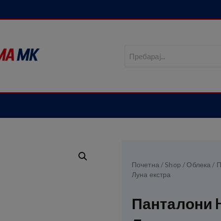
Почетна
/
Shop
/
Облека
/
П
Луна екстра
Панталони 