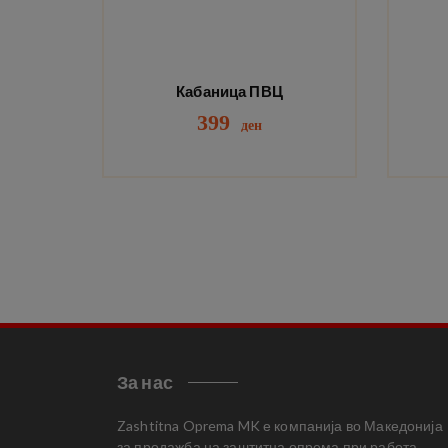
Кабаница ПВЦ
399
ден
За нас
Zashtitna Oprema MK е компанија во Македонија
за продажба на заштитна опрема при работа.