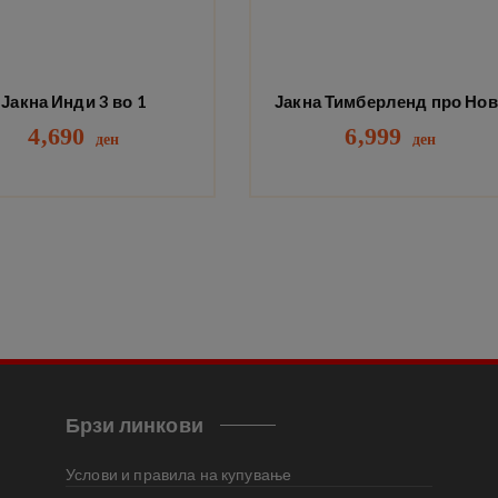
Јакна Инди 3 во 1
Јакна Тимберленд про Нов
4,690
6,999
ден
ден
Брзи линкови
Услови и правила на купување